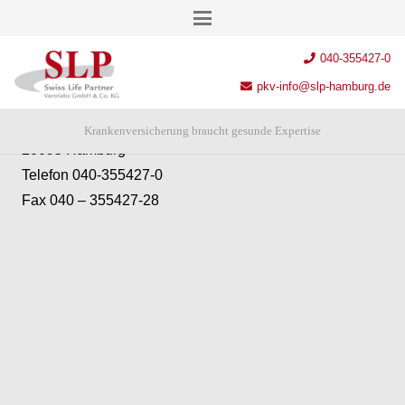
Anschrift
040-355427-0
SLP Swiss Life Partner Vertriebs GmbH & Co. KG
pkv-info@slp-hamburg.de
Chilehaus – Eingang A
Fischertwiete 2
Krankenversicherung braucht gesunde Expertise
20095 Hamburg
Telefon 040-355427-0
Fax 040 – 355427-28