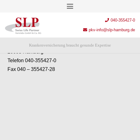
Anschrift
040-355427-0
SLP Swiss Life Partner Vertriebs GmbH & Co. KG
pkv-info@slp-hamburg.de
Chilehaus – Eingang A
Fischertwiete 2
Krankenversicherung braucht gesunde Expertise
20095 Hamburg
Telefon 040-355427-0
Fax 040 – 355427-28