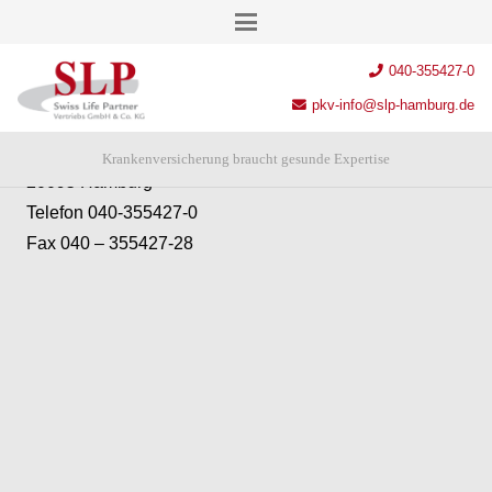
Anschrift
040-355427-0
SLP Swiss Life Partner Vertriebs GmbH & Co. KG
pkv-info@slp-hamburg.de
Chilehaus – Eingang A
Fischertwiete 2
Krankenversicherung braucht gesunde Expertise
20095 Hamburg
Telefon 040-355427-0
Fax 040 – 355427-28