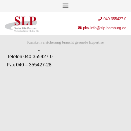
Anschrift
040-355427-0
SLP Swiss Life Partner Vertriebs GmbH & Co. KG
pkv-info@slp-hamburg.de
Chilehaus – Eingang A
Fischertwiete 2
Krankenversicherung braucht gesunde Expertise
20095 Hamburg
Telefon 040-355427-0
Fax 040 – 355427-28