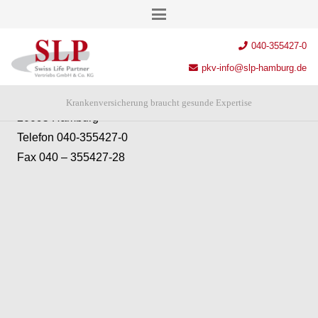
Anschrift
040-355427-0
SLP Swiss Life Partner Vertriebs GmbH & Co. KG
pkv-info@slp-hamburg.de
Chilehaus – Eingang A
Fischertwiete 2
Krankenversicherung braucht gesunde Expertise
20095 Hamburg
Telefon 040-355427-0
Fax 040 – 355427-28